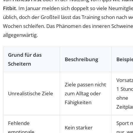
Fitbit
. Im Januar melden sich doppelt so viele Neumitgli
üblich, doch der Großteil lässt das Training schon nach 
Wochen schleifen. Das Phänomen des inneren Schweine
allgegenwärtig.
Grund für das
Beschreibung
Beispi
Scheitern
Vorsatz
Ziele passen nicht
1 Stun
Unrealistische Ziele
zum Alltag oder
ohne
Fähigkeiten
Zeitpl
Fehlende
Sport 
Kein starker
emotionale
nur, we