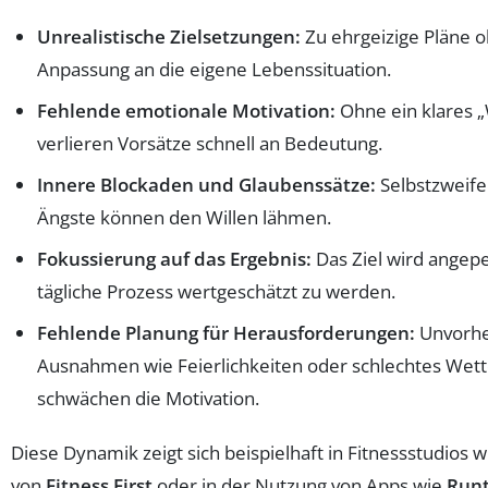
Unrealistische Zielsetzungen:
Zu ehrgeizige Pläne 
Anpassung an die eigene Lebenssituation.
Fehlende emotionale Motivation:
Ohne ein klares 
verlieren Vorsätze schnell an Bedeutung.
Innere Blockaden und Glaubenssätze:
Selbstzweife
Ängste können den Willen lähmen.
Fokussierung auf das Ergebnis:
Das Ziel wird angepei
tägliche Prozess wertgeschätzt zu werden.
Fehlende Planung für Herausforderungen:
Unvorh
Ausnahmen wie Feierlichkeiten oder schlechtes Wett
schwächen die Motivation.
Diese Dynamik zeigt sich beispielhaft in Fitnessstudios 
von
Fitness First
oder in der Nutzung von Apps wie
Runt