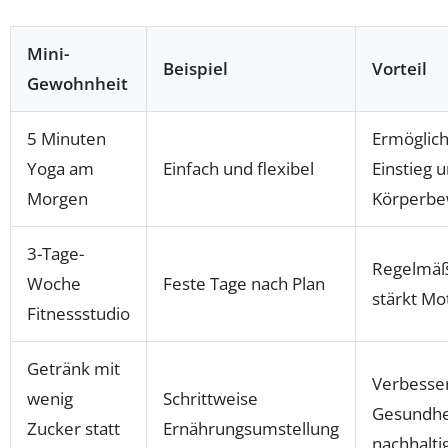
Mini-
Beispiel
Vorteil
Gewohnheit
5 Minuten
Ermöglich
Yoga am
Einfach und flexibel
Einstieg 
Morgen
Körperbe
3-Tage-
Regelmäß
Woche
Feste Tage nach Plan
stärkt Mo
Fitnessstudio
Getränk mit
Verbesse
wenig
Schrittweise
Gesundhe
Zucker statt
Ernährungsumstellung
nachhalti