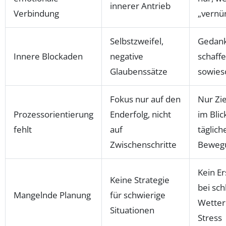
innerer Antrieb
Verbindung
„vernün
Selbstzweifel,
Gedank
Innere Blockaden
negative
schaffe
Glaubenssätze
sowieso
Fokus nur auf den
Nur Zi
Prozessorientierung
Enderfolg, nicht
im Blic
fehlt
auf
täglich
Zwischenschritte
Beweg
Kein Er
Keine Strategie
bei sc
Mangelnde Planung
für schwierige
Wetter
Situationen
Stress