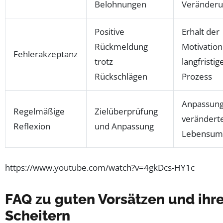
Belohnungen
Veränder
Positive
Erhalt der
Rückmeldung
Motivation
Fehlerakzeptanz
trotz
langfristig
Rückschlägen
Prozess
Anpassung
Regelmäßige
Zielüberprüfung
verändert
Reflexion
und Anpassung
Lebensum
https://www.youtube.com/watch?v=4gkDcs-HY1c
FAQ zu guten Vorsätzen und ihr
Scheitern