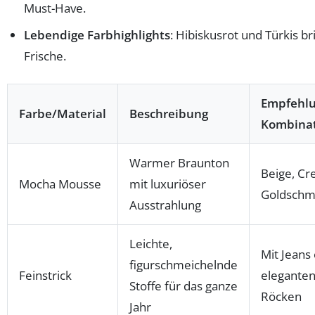
Must-Have.
Lebendige Farbhighlights
: Hibiskusrot und Türkis b
Frische.
Empfehlu
Farbe/Material
Beschreibung
Kombina
Warmer Braunton
Beige, C
Mocha Mousse
mit luxuriöser
Goldschm
Ausstrahlung
Leichte,
Mit Jeans
figurschmeichelnde
Feinstrick
elegante
Stoffe für das ganze
Röcken
Jahr