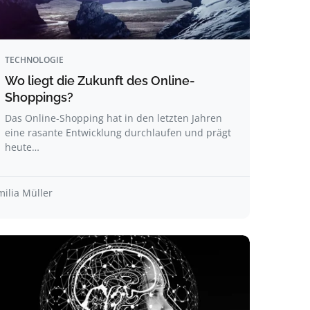
TECHNOLOGIE
Wo liegt die Zukunft des Online-
Shoppings?
Das Online-Shopping hat in den letzten Jahren
eine rasante Entwicklung durchlaufen und prägt
heute…
milia Müller