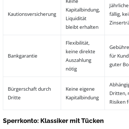
Keine
Jährlich
Kapitalbindung,
Kautionsversicherung
fällig, ke
Liquidität
Zinsertr
bleibt erhalten
Flexibilität,
Gebühren
keine direkte
Bankgarantie
für Kund
Auszahlung
guter Bo
nötig
Abhängig
Bürgerschaft durch
Keine eigene
Dritten, 
Dritte
Kapitalbindung
Risiken 
Sperrkonto: Klassiker mit Tücken