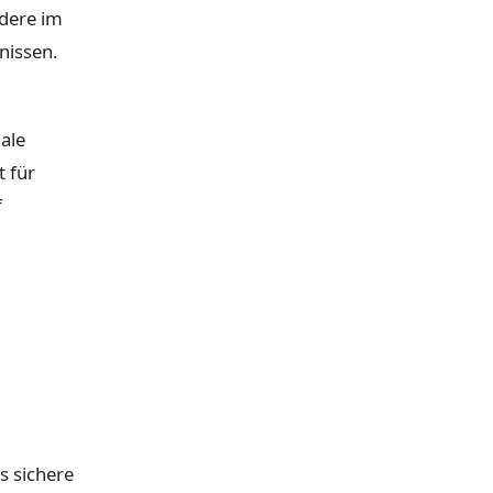
ndere im
nissen.
ale
t für
f
s sichere