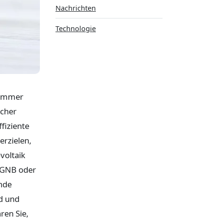
Nachrichten
Technologie
 immer
scher
fiziente
erzielen,
voltaik
 DGNB oder
ende
nd und
ren Sie,