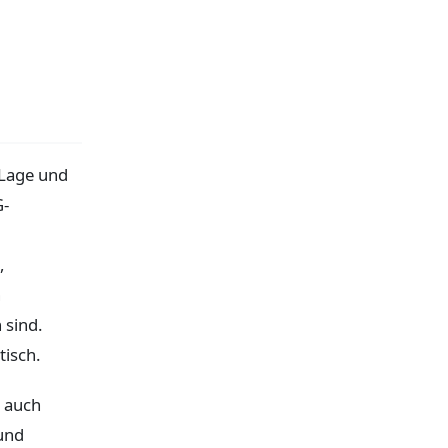
 Lage und
G-
,
n
 sind.
tisch.
n auch
 und