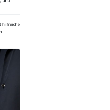
g und
 hilfreiche
n