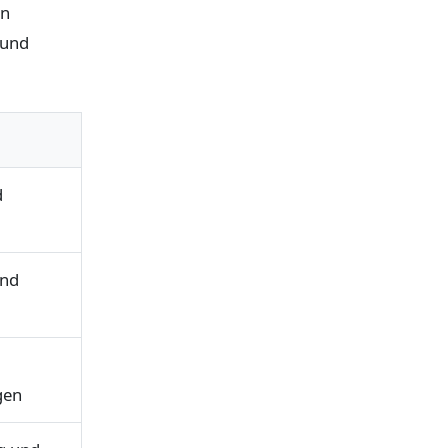
on
 und
d
und
gen