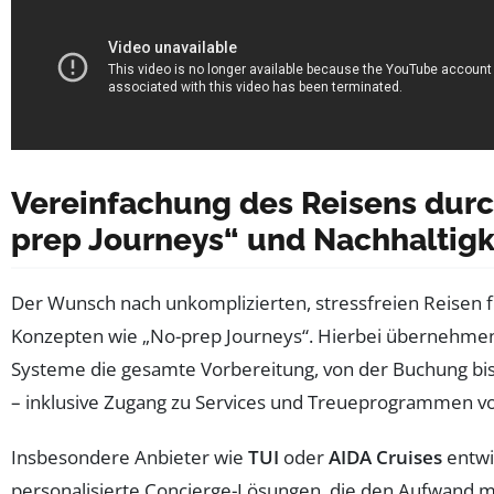
Vereinfachung des Reisens durc
prep Journeys“ und Nachhaltigk
Der Wunsch nach unkomplizierten, stressfreien Reisen f
Konzepten wie „No-prep Journeys“. Hierbei übernehme
Systeme die gesamte Vorbereitung, von der Buchung bis
– inklusive Zugang zu Services und Treueprogrammen vo
Insbesondere Anbieter wie
TUI
oder
AIDA Cruises
entwi
personalisierte Concierge-Lösungen, die den Aufwand 