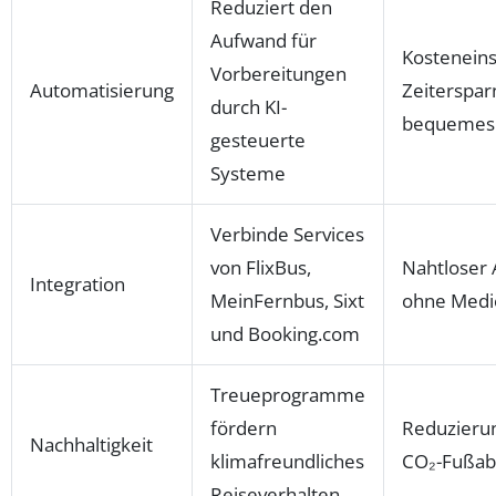
Reduziert den
Aufwand für
Kostenein
Vorbereitungen
Automatisierung
Zeitersparn
durch KI-
bequemes 
gesteuerte
Systeme
Verbinde Services
von FlixBus,
Nahtloser 
Integration
MeinFernbus, Sixt
ohne Medi
und Booking.com
Treueprogramme
fördern
Reduzieru
Nachhaltigkeit
klimafreundliches
CO₂-Fußab
Reiseverhalten