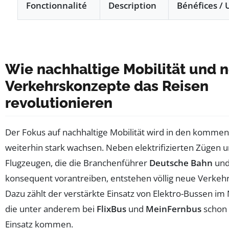
Fonctionnalité
Description
Bénéfices / U
Tableau listant les innovations futures dans le domain
Wie nachhaltige Mobilität und 
Verkehrskonzepte das Reisen
revolutionieren
Der Fokus auf nachhaltige Mobilität wird in den komm
weiterhin stark wachsen. Neben elektrifizierten Zügen 
Flugzeugen, die die Branchenführer
Deutsche Bahn
un
konsequent vorantreiben, entstehen völlig neue Verkeh
Dazu zählt der verstärkte Einsatz von Elektro-Bussen im
die unter anderem bei
FlixBus
und
MeinFernbus
schon
Einsatz kommen.