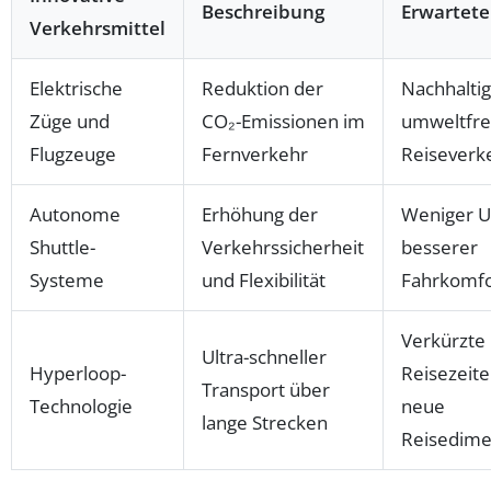
Beschreibung
Erwarteter
Verkehrsmittel
Elektrische
Reduktion der
Nachhalti
Züge und
CO₂-Emissionen im
umweltfre
Flugzeuge
Fernverkehr
Reiseverk
Autonome
Erhöhung der
Weniger Un
Shuttle-
Verkehrssicherheit
besserer
Systeme
und Flexibilität
Fahrkomfo
Verkürzte
Ultra-schneller
Hyperloop-
Reisezeit
Transport über
Technologie
neue
lange Strecken
Reisedime