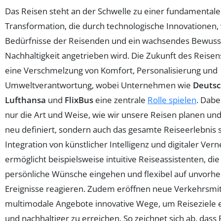
Das Reisen steht an der Schwelle zu einer fundamental
Transformation, die durch technologische Innovationen,
Bedürfnisse der Reisenden und ein wachsendes Bewusst
Nachhaltigkeit angetrieben wird. Die Zukunft des Reisen
eine Verschmelzung von Komfort, Personalisierung und
Umweltverantwortung, wobei Unternehmen wie
Deuts
Lufthansa
und
FlixBus
eine zentrale
Rolle spielen
. Dabe
nur die Art und Weise, wie wir unsere Reisen planen un
neu definiert, sondern auch das gesamte Reiseerlebnis s
Integration von künstlicher Intelligenz und digitaler Ver
ermöglicht beispielsweise intuitive Reiseassistenten, die
persönliche Wünsche eingehen und flexibel auf unvorh
Ereignisse reagieren. Zudem eröffnen neue Verkehrsmit
multimodale Angebote innovative Wege, um Reiseziele e
und nachhaltiger zu erreichen. So zeichnet sich ab, dass