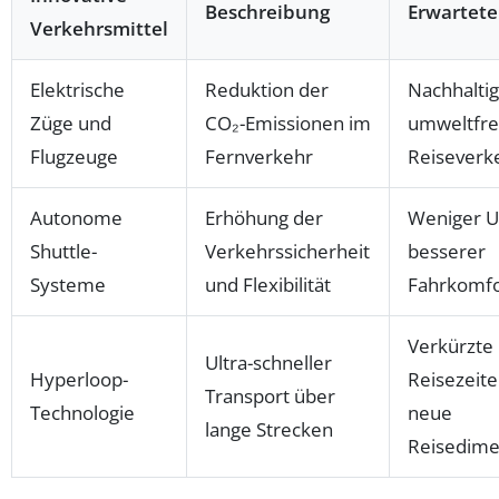
Beschreibung
Erwarteter
Verkehrsmittel
Elektrische
Reduktion der
Nachhalti
Züge und
CO₂-Emissionen im
umweltfre
Flugzeuge
Fernverkehr
Reiseverk
Autonome
Erhöhung der
Weniger Un
Shuttle-
Verkehrssicherheit
besserer
Systeme
und Flexibilität
Fahrkomfo
Verkürzte
Ultra-schneller
Hyperloop-
Reisezeit
Transport über
Technologie
neue
lange Strecken
Reisedime