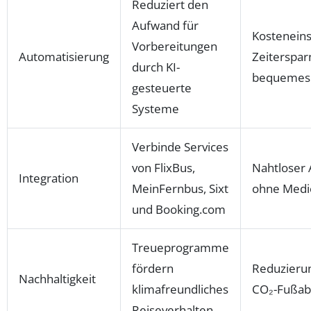
Reduziert den
Aufwand für
Kostenein
Vorbereitungen
Automatisierung
Zeitersparn
durch KI-
bequemes 
gesteuerte
Systeme
Verbinde Services
von FlixBus,
Nahtloser 
Integration
MeinFernbus, Sixt
ohne Medi
und Booking.com
Treueprogramme
fördern
Reduzieru
Nachhaltigkeit
klimafreundliches
CO₂-Fußab
Reiseverhalten