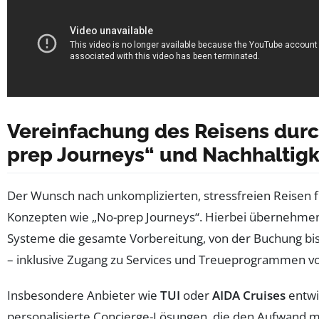
Vereinfachung des Reisens durc
prep Journeys“ und Nachhaltigk
Der Wunsch nach unkomplizierten, stressfreien Reisen f
Konzepten wie „No-prep Journeys“. Hierbei übernehme
Systeme die gesamte Vorbereitung, von der Buchung bis
– inklusive Zugang zu Services und Treueprogrammen vo
Insbesondere Anbieter wie
TUI
oder
AIDA Cruises
entwi
personalisierte Concierge-Lösungen, die den Aufwand 