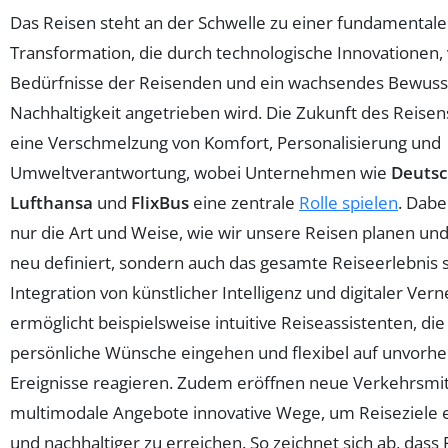
Das Reisen steht an der Schwelle zu einer fundamental
Transformation, die durch technologische Innovationen,
Bedürfnisse der Reisenden und ein wachsendes Bewusst
Nachhaltigkeit angetrieben wird. Die Zukunft des Reisen
eine Verschmelzung von Komfort, Personalisierung und
Umweltverantwortung, wobei Unternehmen wie
Deuts
Lufthansa
und
FlixBus
eine zentrale
Rolle spielen
. Dabe
nur die Art und Weise, wie wir unsere Reisen planen un
neu definiert, sondern auch das gesamte Reiseerlebnis s
Integration von künstlicher Intelligenz und digitaler Ver
ermöglicht beispielsweise intuitive Reiseassistenten, die
persönliche Wünsche eingehen und flexibel auf unvorh
Ereignisse reagieren. Zudem eröffnen neue Verkehrsmit
multimodale Angebote innovative Wege, um Reiseziele e
und nachhaltiger zu erreichen. So zeichnet sich ab, dass