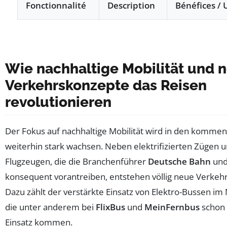
Fonctionnalité
Description
Bénéfices / U
Tableau listant les innovations futures dans le domain
Wie nachhaltige Mobilität und 
Verkehrskonzepte das Reisen
revolutionieren
Der Fokus auf nachhaltige Mobilität wird in den komm
weiterhin stark wachsen. Neben elektrifizierten Zügen 
Flugzeugen, die die Branchenführer
Deutsche Bahn
un
konsequent vorantreiben, entstehen völlig neue Verkeh
Dazu zählt der verstärkte Einsatz von Elektro-Bussen im
die unter anderem bei
FlixBus
und
MeinFernbus
schon
Einsatz kommen.