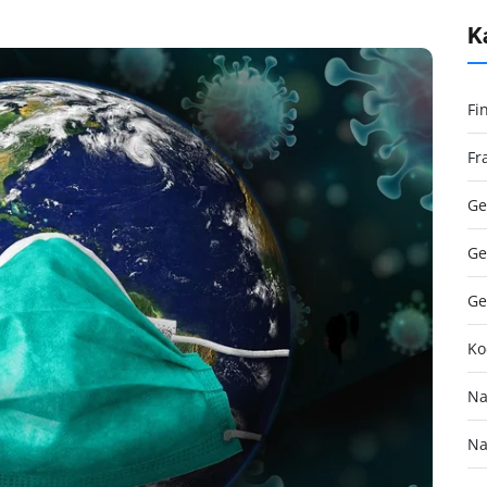
K
Fi
Fr
Ge
Ge
Ge
Ko
Na
Na